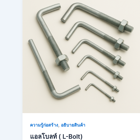
,
ความรู้ก่อสร้าง
อธิบายสินค้า
แอลโบลท์ ( L-Bolt)