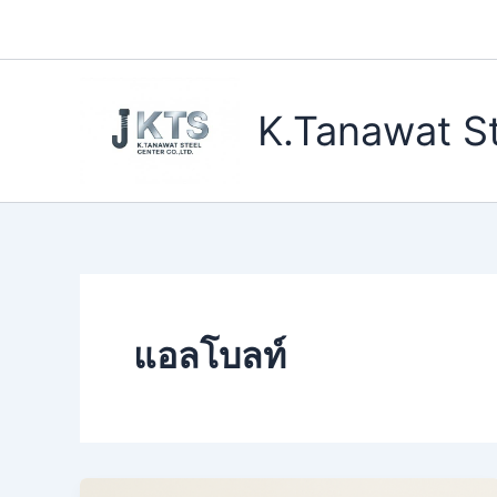
Skip
to
content
K.Tanawat S
แอลโบลท์