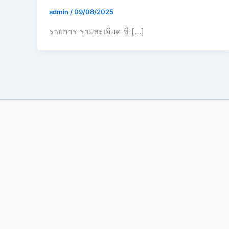
admin
/
09/08/2025
รายการ รายละเอียด ชื […]