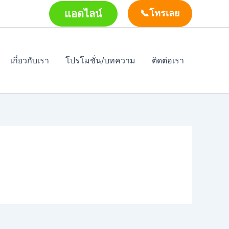
แอดไลน์
📞โทรเลย
เกี่ยวกับเรา
โปรโมชั่น/บทความ
ติดต่อเรา