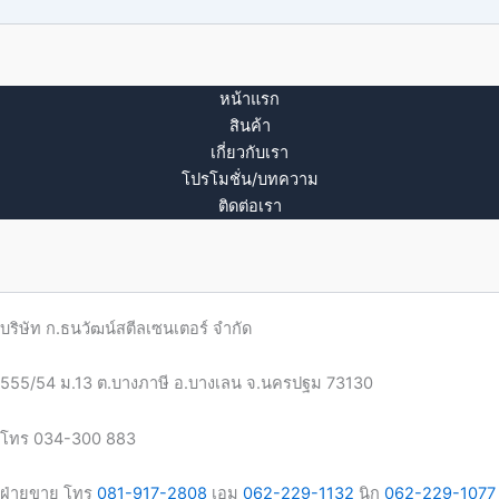
หน้าแรก
สินค้า
เกี่ยวกับเรา
โปรโมชั่น/บทความ
ติดต่อเรา
บริษัท ก.ธนวัฒน์สตีลเซนเตอร์ จำกัด
555/54 ม.13 ต.บางภาษี อ.บางเลน จ.นครปฐม 73130
โทร 034-300 883
ฝ่ายขาย โทร
081-917-2808
เอม
062-229-1132
นิก
062-229-1077