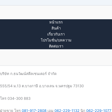
หน้าแรก
สินค้า
เกี่ยวกับเรา
โปรโมชั่น/บทความ
ติดต่อเรา
บริษัท ก.ธนวัฒน์สตีลเซนเตอร์ จำกัด
555/54 ม.13 ต.บางภาษี อ.บางเลน จ.นครปฐม 73130
โทร 034-300 883
ฝ่ายขาย โทร
081-917-2808
เอม
062-229-1132
นิก
062-229-1077